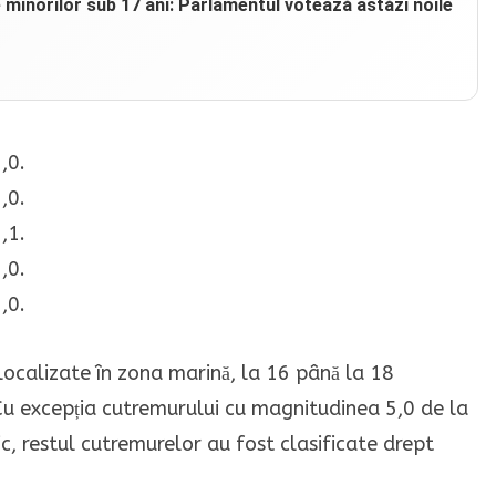
e minorilor sub 17 ani: Parlamentul votează astăzi noile
,0.
,0.
,1.
,0.
,0.
localizate în zona marină, la 16 până la 18
 Cu excepția cutremurului cu magnitudinea 5,0 de la
c, restul cutremurelor au fost clasificate drept