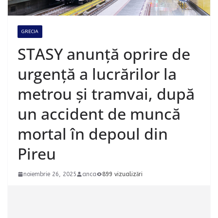
GRECIA
STASY anunță oprire de
urgență a lucrărilor la
metrou și tramvai, după
un accident de muncă
mortal în depoul din
Pireu
noiembrie 26, 2025
anca
899 vizualizări