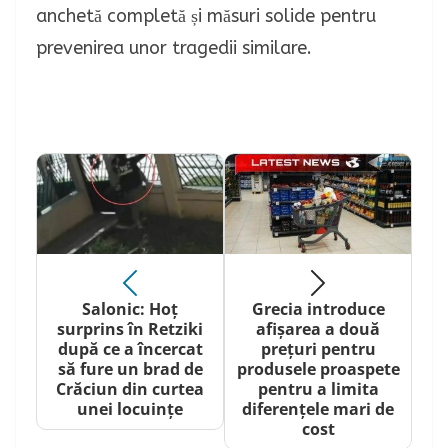
anchetă completă și măsuri solide pentru
prevenirea unor tragedii similare.
Salonic: Hoț
Grecia introduce
surprins în Retziki
afișarea a două
după ce a încercat
prețuri pentru
să fure un brad de
produsele proaspete
Crăciun din curtea
pentru a limita
unei locuințe
diferențele mari de
cost