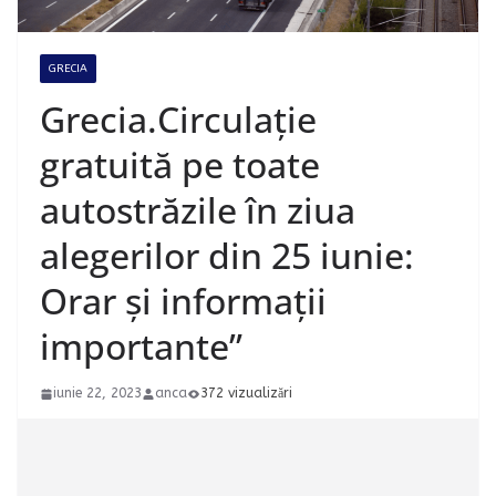
GRECIA
Grecia.Circulație
gratuită pe toate
autostrăzile în ziua
alegerilor din 25 iunie:
Orar și informații
importante”
iunie 22, 2023
anca
372 vizualizări