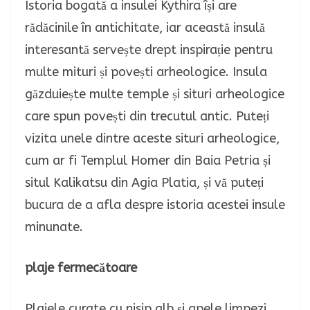
Istoria bogată a insulei Kythira își are
rădăcinile în antichitate, iar această insulă
interesantă servește drept inspirație pentru
multe mituri și povești arheologice. Insula
găzduiește multe temple și situri arheologice
care spun povești din trecutul antic. Puteți
vizita unele dintre aceste situri arheologice,
cum ar fi Templul Homer din Baia Petria și
situl Kalikatsu din Agia Platia, și vă puteți
bucura de a afla despre istoria acestei insule
minunate.
plaje fermecătoare
Plajele curate cu nisip alb și apele limpezi