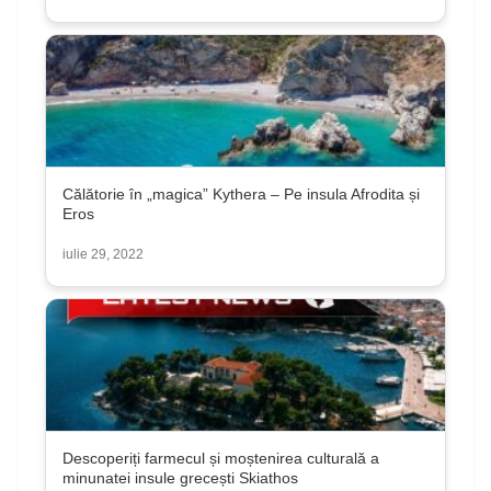
Călătorie în „magica” Kythera – Pe insula Afrodita și
Eros
iulie 29, 2022
Descoperiți farmecul și moștenirea culturală a
minunatei insule grecești Skiathos