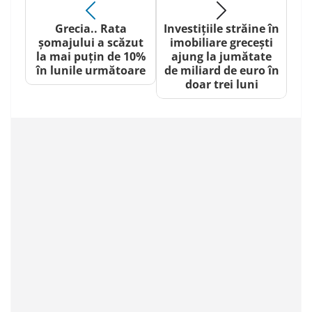
Grecia.. Rata
Investițiile străine în
șomajului a scăzut
imobiliare grecești
la mai puțin de 10%
ajung la jumătate
în lunile următoare
de miliard de euro în
doar trei luni