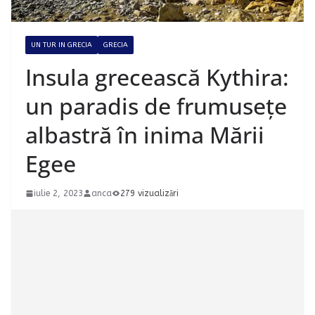
UN TUR IN GRECIA
GRECIA
Insula grecească Kythira:
un paradis de frumusețe
albastră în inima Mării
Egee
iulie 2, 2023
anca
279 vizualizări