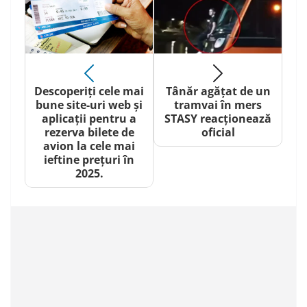
Descoperiți cele mai
Tânăr agățat de un
bune site-uri web și
tramvai în mers
aplicații pentru a
STASY reacționează
rezerva bilete de
oficial
avion la cele mai
ieftine prețuri în
2025.