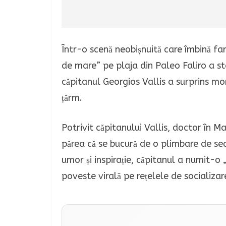
Într-o scenă neobișnuită care îmbină farm
de mare” pe plaja din Paleo Faliro a stâr
căpitanul Georgios Vallis a surprins m
țărm.
Potrivit căpitanului Vallis, doctor în 
părea că se bucură de o plimbare de sear
umor și inspirație, căpitanul a numit-
poveste virală pe rețelele de socializar