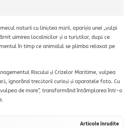
ecul naturii cu liniștea mării, apariția unei „vulpi
nit uimirea localnicilor și a turiștilor, după ce
omentul în timp ce animalul se plimba relaxat pe
Managementul Riscului și Crizelor Maritime, vulpea
ă, ignorând trecătorii curioși și aparatele foto. Cu
o „vulpea de mare”, transformând întâmplarea într-o
e.
Articole înrudite