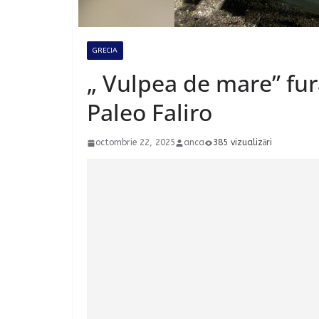
GRECIA
„ Vulpea de mare” fur
Paleo Faliro
octombrie 22, 2025
anca
385 vizualizări