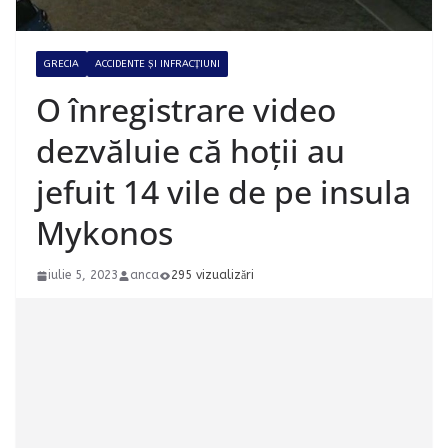
GRECIA
ACCIDENTE ȘI INFRACȚIUNI
O înregistrare video
dezvăluie că hoții au
jefuit 14 vile de pe insula
Mykonos
iulie 5, 2023
anca
295 vizualizări