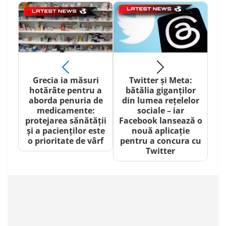
Grecia ia măsuri
Twitter și Meta:
hotărâte pentru a
bătălia giganților
aborda penuria de
din lumea rețelelor
medicamente:
sociale – iar
protejarea sănătății
Facebook lansează o
și a pacienților este
nouă aplicație
o prioritate de vârf
pentru a concura cu
Twitter