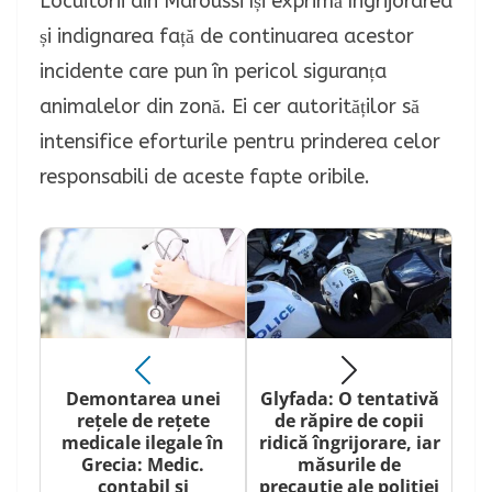
Locuitorii din Maroussi își exprimă îngrijorarea
și indignarea față de continuarea acestor
incidente care pun în pericol siguranța
animalelor din zonă. Ei cer autorităților să
intensifice eforturile pentru prinderea celor
responsabili de aceste fapte oribile.
Demontarea unei
Glyfada: O tentativă
rețele de rețete
de răpire de copii
medicale ilegale în
ridică îngrijorare, iar
Grecia: Medic.
măsurile de
contabil și
precauție ale poliției