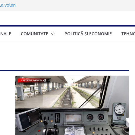
sub 17 ani:
 la volan
00.000 de turiști
ța de trei zile
ionat gratuite
ONALE
COMUNITATE
POLITICĂ ȘI ECONOMIE
TEHNO
eneficia și cum se
onomică a Greciei