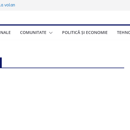
sub 17 ani:
 la volan
00.000 de turiști
ța de trei zile
ionat gratuite
ONALE
COMUNITATE
POLITICĂ ȘI ECONOMIE
TEHNO
eneficia și cum se
onomică a Greciei