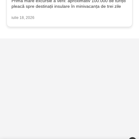
Prima mare excursie a verii: aproximativ 100.000 de turiști
pleacă spre destinații insulare în minivacanța de trei zile
iulie 18, 2026