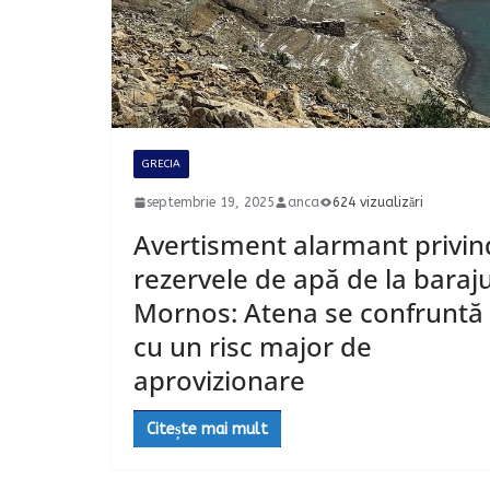
GRECIA
septembrie 19, 2025
anca
624 vizualizări
Avertisment alarmant privin
rezervele de apă de la baraju
Mornos: Atena se confruntă
cu un risc major de
aprovizionare
Citește mai mult