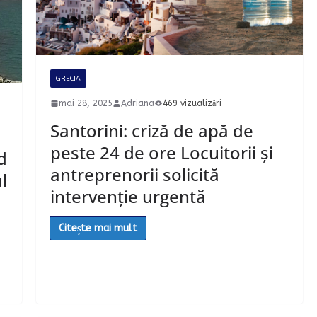
GRECIA
mai 28, 2025
Adriana
469 vizualizări
Santorini: criză de apă de
peste 24 de ore Locuitorii și
d
antreprenorii solicită
l
intervenție urgentă
Citește mai mult