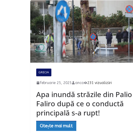
GRECIA
februarie 25, 2025
anca
231 vizualizări
Apa inundă străzile din Palio
Faliro după ce o conductă
principală s-a rupt!
Citește mai mult