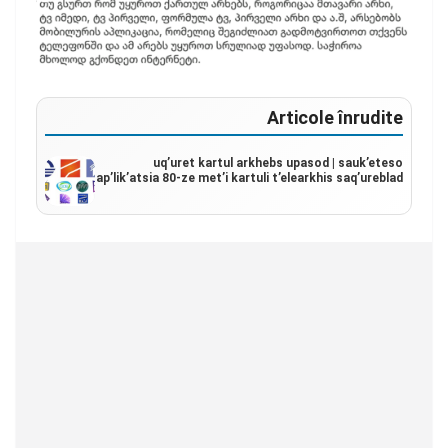
Articole înrudite
uq’uret kartul arkhebs upasod | sauk’eteso
ap’lik’atsia 80-ze met’i kartuli t’elearkhis saq’ureblad