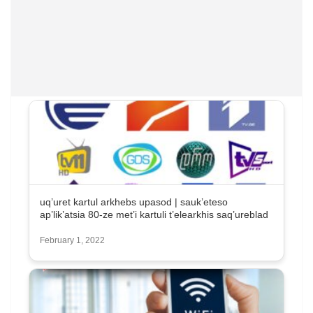
uq’uret kartul arkhebs upasod | sauk’eteso
ap’lik’atsia 80-ze met’i kartuli t’elearkhis saq’ureblad
February 1, 2022