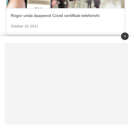
Rogor unda daayenot Covid certifikati telefonshi
October 19, 2021
×
CANALI GEORGIANI sul nostro cellulare GRATIS “android
iPhone iPad”
May 7, 2023