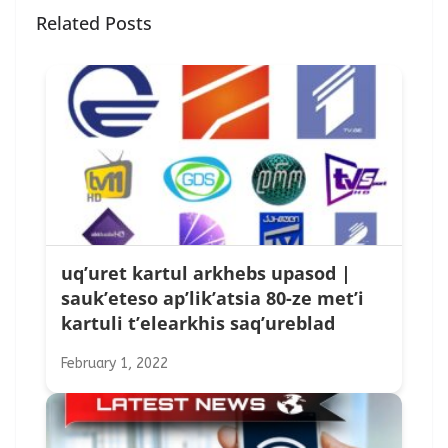
Related Posts
uq’uret kartul arkhebs upasod |
sauk’eteso ap’lik’atsia 80-ze met’i
kartuli t’elearkhis saq’ureblad
February 1, 2022