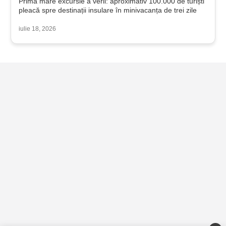
Prima mare excursie a verii: aproximativ 100.000 de turiști
pleacă spre destinații insulare în minivacanța de trei zile
iulie 18, 2026