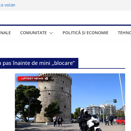
sub 17 ani:
 la volan
00.000 de turiști
ța de trei zile
ONALE
COMUNITATE
POLITICĂ ȘI ECONOMIE
TEHNO
ionat gratuite
eneficia și cum se
onomică a Greciei
n pas înainte de mini „blocare”