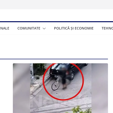
sub 17 ani:
 la volan
00.000 de turiști
ța de trei zile
ONALE
COMUNITATE
POLITICĂ ȘI ECONOMIE
TEHNO
ionat gratuite
eneficia și cum se
onomică a Greciei