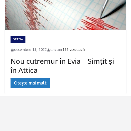
GRECIA
decembrie 15, 2022
anca
156 vizualizări
Nou cutremur în Evia – Simțit și
în Attica
Citește mai mult