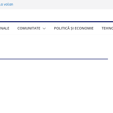
sub 17 ani:
 la volan
00.000 de turiști
ța de trei zile
ionat gratuite
ONALE
COMUNITATE
POLITICĂ ȘI ECONOMIE
TEHNO
eneficia și cum se
onomică a Greciei