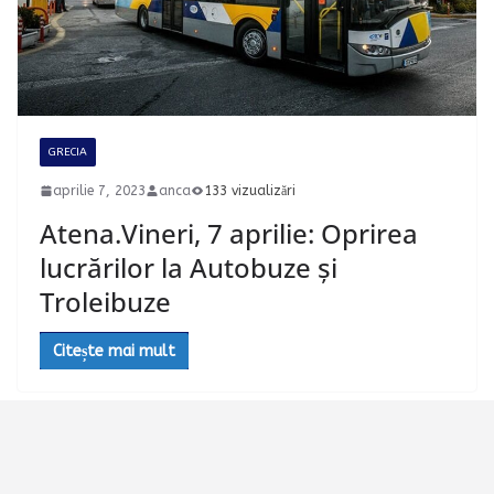
GRECIA
aprilie 7, 2023
anca
133 vizualizări
Atena.Vineri, 7 aprilie: Oprirea
lucrărilor la Autobuze și
Troleibuze
Citește mai mult