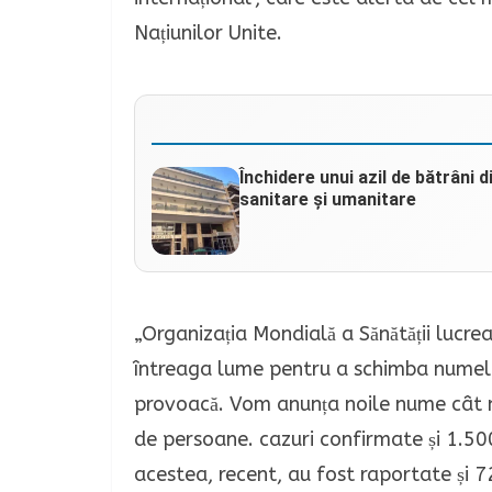
Națiunilor Unite.
Închidere unui azil de bătrâni 
sanitare și umanitare
„Organizația Mondială a Sănătății lucre
întreaga lume pentru a schimba numele v
provoacă. Vom anunța noile nume cât m
de persoane. cazuri confirmate și 1.500
acestea, recent, au fost raportate și 7