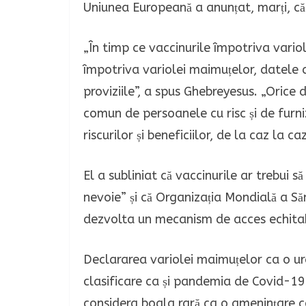
Uniunea Europeană a anunțat, marți, c
„În timp ce vaccinurile împotriva vario
împotriva variolei maimuțelor, datele cl
proviziile”, a spus Ghebreyesus. „Orice d
comun de persoanele cu risc și de furniz
riscurilor și beneficiilor, de la caz la caz
El a subliniat că vaccinurile ar trebui s
nevoie” și că Organizația Mondială a Să
dezvolta un mecanism de acces echitabi
Declararea variolei maimuțelor ca o urg
clasificare ca și pandemia de Covid-19 
considera boala rară ca o amenințare co