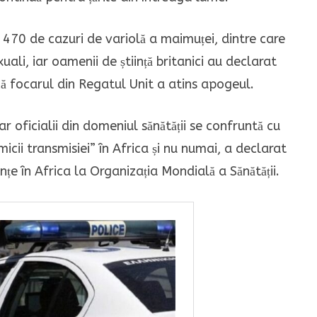
 470 de cazuri de variolă a maimuței, dintre care
li, iar oamenii de știință britanici au declarat
 focarul din Regatul Unit a atins apogeul.
iar oficialii din domeniul sănătății se confruntă cu
cii transmisiei” în Africa și nu numai, a declarat
nțe în Africa la Organizația Mondială a Sănătății.