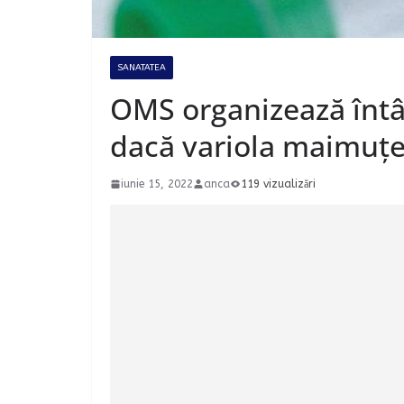
SANATATEA
OMS organizează întâ
dacă variola maimuțe
iunie 15, 2022
anca
119 vizualizări