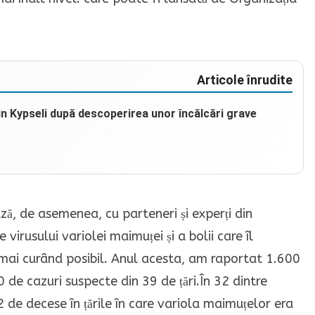
Articole înrudite
din Kypseli după descoperirea unor încălcări grave
ază, de asemenea, cu parteneri și experți din
irusului variolei maimuței și a bolii care îl
ai curând posibil.
Anul acesta, am raportat 1.600
 de cazuri suspecte din 39 de țări.În 32 dintre
2 de decese în țările în care variola maimuțelor era