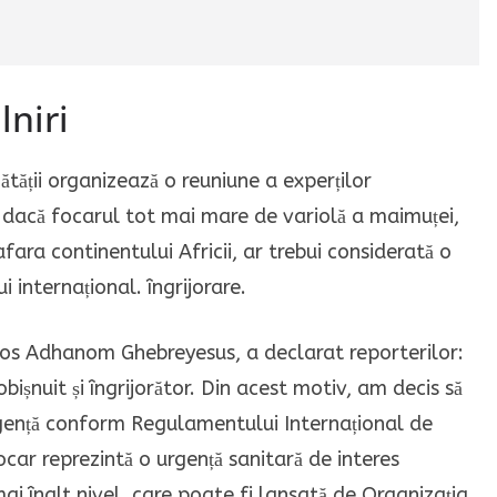
niri
ătății organizează o reuniune a experților
i dacă focarul tot mai mare de variolă a maimuței,
fara continentului Africii, ar trebui considerată o
 internațional. îngrijorare.
dros Adhanom Ghebreyesus, a declarat reporterilor:
ișnuit și îngrijorător. Din acest motiv, am decis să
gență conform Regulamentului Internațional de
car reprezintă o urgență sanitară de interes
mai înalt nivel. care poate fi lansată de Organizația