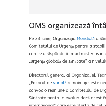
OMS organizează întâl
Pe 23 iunie, Organizația
Mondială
a Săn
Comitetului de Urgență pentru a stabil
care s-a răspândit în mod misterios în a
„urgență globală de sănătate” a nivelului
Directorul general al Organizației, Te
„Focarul de
variolă
a maimuței este neob
convoc o reuniune a Comitetului de Ur
Sănătate pentru a evalua dacă acest fo
internațional”, care este alerta de cel 