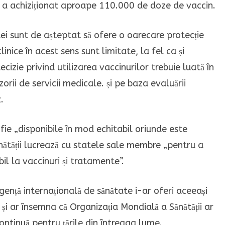
ă a achiziționat aproape 110.000 de doze de vaccin.
lei sunt de așteptat să ofere o oarecare protecție
inice în acest sens sunt limitate, la fel ca și
ecizie privind utilizarea vaccinurilor trebuie luată în
orii de servicii medicale. și pe baza evaluării
.
ă fie „disponibile în mod echitabil oriunde este
nătății lucrează cu statele sale membre „pentru a
l la vaccinuri și tratamente”.
ență internațională de sănătate i-ar oferi aceeași
și ar însemna că Organizația Mondială a Sănătății ar
ntinuă pentru țările din întreaga lume.