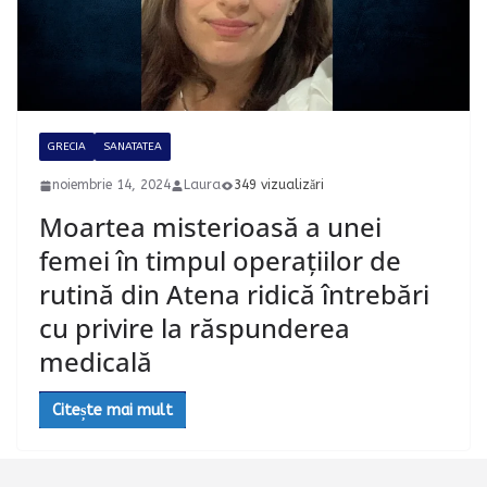
GRECIA
SANATATEA
noiembrie 14, 2024
Laura
349 vizualizări
Moartea misterioasă a unei
femei în timpul operațiilor de
rutină din Atena ridică întrebări
cu privire la răspunderea
medicală
Citește mai mult