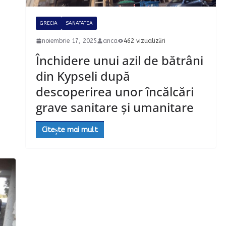
GRECIA
SANATATEA
noiembrie 17, 2025
anca
462 vizualizări
Închidere unui azil de bătrâni
din Kypseli după
descoperirea unor încălcări
grave sanitare și umanitare
Citește mai mult