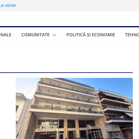
sub 17 ani:
 la volan
00.000 de turiști
ța de trei zile
ONALE
COMUNITATE
POLITICĂ ȘI ECONOMIE
TEHNO
ionat gratuite
eneficia și cum se
onomică a Greciei