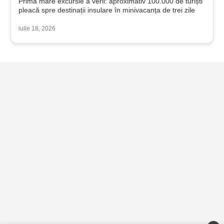
Prima mare excursie a verii: aproximativ 100.000 de turiști
pleacă spre destinații insulare în minivacanța de trei zile
iulie 18, 2026