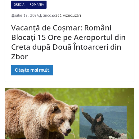
GRECIA
ROMÂNIA
iulie 12, 2024
anca
261 vizualizări
Vacanță de Coșmar: Români
Blocați 15 Ore pe Aeroportul din
Creta după Două Întoarceri din
Zbor
Citește mai mult