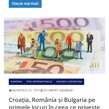
Citește mai mult
ROMÂNIA
STIRI INTERNATIONALE
UNIUNEA EUROPEANA
septembrie 24, 2024
anca
347 vizualizări
Croația, România și Bulgaria pe
primele locuri în ceea ce privește