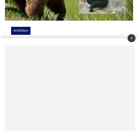
ROMÂNIA
×
iulie 12, 2024
anca
425 vizualizări
România: Ajutor vine la mine!:
Tânără de 19 ani Ucisă de Urs în
Munții Bucegi
Citește mai mult