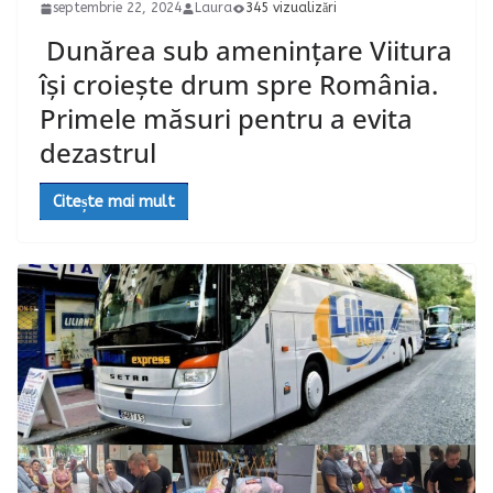
septembrie 22, 2024
Laura
345 vizualizări
Dunărea sub amenințare Viitura
își croiește drum spre România.
Primele măsuri pentru a evita
dezastrul
Citește mai mult