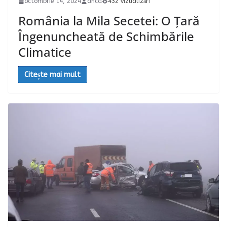
octombrie 14, 2024
anca
432 vizualizări
România la Mila Secetei: O Țară
Îngenuncheată de Schimbările
Climatice
Citește mai mult