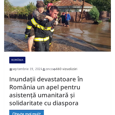
ROMÂNIA
septembrie 19, 2024
anca
660 vizualizări
Inundații devastatoare în
România un apel pentru
asistență umanitară și
solidaritate cu diaspora
Citește mai mult