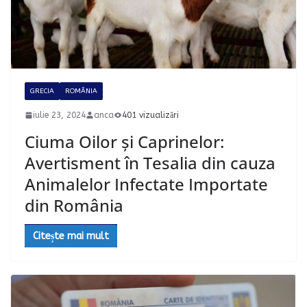
GRECIA
ROMÂNIA
iulie 23, 2024
anca
401 vizualizări
Ciuma Oilor și Caprinelor:
Avertisment în Tesalia din cauza
Animalelor Infectate Importate
din România
Citește mai mult